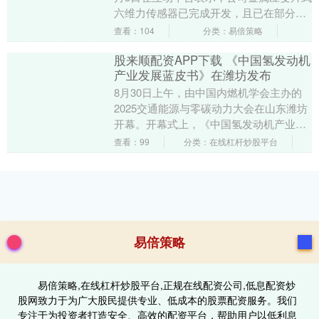
六维力传感器已完成开发，且已在部分国
内机器人厂商进行了技术交流对接或送
查看：104
分类：易倍策略
样，目前....
股来顺配资APP下载 《中国氢发动机
产业发展蓝皮书》在潍坊发布
8月30日上午，由中国内燃机学会主办的
2025交通能源与零碳动力大会在山东潍坊
开幕。开幕式上，《中国氢发动机产业发
展蓝皮书》（以下简称《蓝皮书》）正式
查看：99
分类：在线杠杆炒股平台
发布，标志....
易倍策略
易倍策略,在线杠杆炒股平台,正规在线配资公司,低息配资炒
股网致力于为广大股民提供专业、低成本的股票配资服务。我们
专注于为投资者打造安全、高效的配资平台，帮助用户以低利息