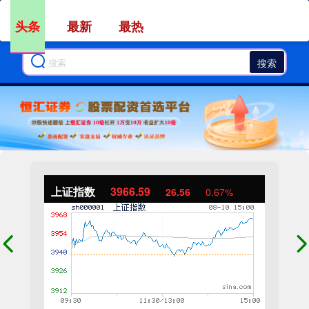
头条
最新
最热
搜索
上证指数
3966.59
26.56
0.67%