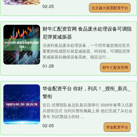
02-25
北京越大股票配资平台
财牛汇配资官网 食品废水处理设备可调阻
尼弹簧减振器
当谈到食品废水处理设备，一个经常被忽视但至关
重要的组成部分就是减振器。特别地，可调阻尼弹
簧减振器在确保设备高效、稳定运行....
01-28
财牛汇配资官网
华金配资平台 你好，列兵！_授衔_新兵_
警衔
近日 武警部队各总队新兵团举行 2025年春季入伍新
兵授衔仪式 当列兵警衔佩戴上肩 他们完成了从社会
青年 到武警战士的转....
02-05
华金配资平台