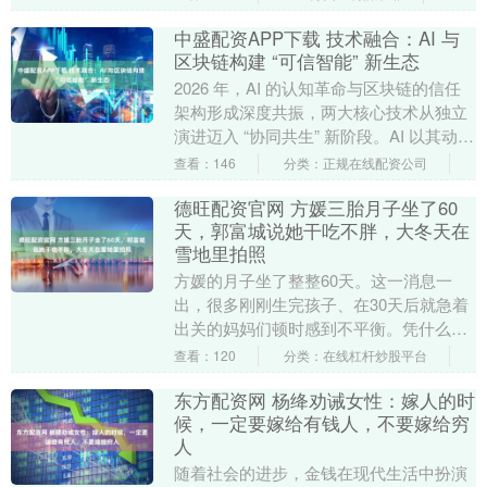
机边听边敲字，....
中盛配资APP下载 技术融合：AI 与
区块链构建 “可信智能” 新生态
2026 年，AI 的认知革命与区块链的信任
架构形成深度共振，两大核心技术从独立
演进迈入 “协同共生” 新阶段。AI 以其动态
决策能力突破区块链的预设逻辑局限，....
查看：146
分类：正规在线配资公司
德旺配资官网 方媛三胎月子坐了60
天，郭富城说她干吃不胖，大冬天在
雪地里拍照
方媛的月子坐了整整60天。这一消息一
出，很多刚刚生完孩子、在30天后就急着
出关的妈妈们顿时感到不平衡。凭什么她
能有如此奢侈的时间？就因为她嫁给了郭
查看：120
分类：在线杠杆炒股平台
富城吗？更让人....
东方配资网 杨绛劝诫女性：嫁人的时
候，一定要嫁给有钱人，不要嫁给穷
人
随着社会的进步，金钱在现代生活中扮演