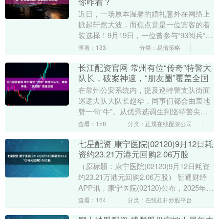
你咋看？
近日，一场原本温馨的婚礼意外在网络上
掀起轩然大波，而焦点竟是一位宾客的着
装选择！9月19日，一位曾参与“93阅兵”的
女民兵身穿当时的阅兵制服亮相亲友婚
查看：133
分类：易倍策略
宴，瞬间引....
长江配资官网 常州有位“传奇”特警大
队长，破案神速，“朋友圈”覆盖全国
在常州公安系统内，提及巡特警支队街面
巡逻大队大队长赵华，同事们都会由衷地
赞一句“牛”。从优秀选调生到巡特警尖
兵，赵华以其创新锐气、为民温情与忠诚
查看：158
分类：正规在线配资公司
担当，在从警路上....
七星配资 康宁医院(02120)9月12日耗
资约23.21万港元回购2.06万股
（原标题：康宁医院(02120)9月12日耗资
约23.21万港元回购2.06万股） 智通财经
APP讯，康宁医院(02120)公布，2025年9
月12日耗资约23....
查看：164
分类：在线杠杆炒股平台