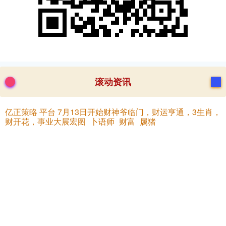
滚动资讯
亿正策略 平台 7月13日开始财神爷临门，财运亨通，3生肖，
财开花，事业大展宏图_卜语师_财富_属猪
在线杠杆炒股平台
02-12
文|卜语师 编辑|卜语师 欢迎来到卜语师频道，麻烦大家点点关注、点
点赞、评论一句“接福了”，从此你将家庭和睦，子女孝顺，
大财配资APP下载 网红风水大师：传统文化的现代摆渡人，
而非迷信的代言人_满足用户_理论_建筑
在线杠杆炒股平台
02-12
在短视频平台与直播浪潮的推动下，“风水”这一传统话题以全新的姿