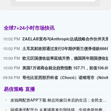
全球7×24小时市场快讯
10:02 PM
ZAELAB宣布与Anthropic达成战略合作伙伴关
10:02 PM
土耳其
10:00 PM
欧元区国债收益率延续升势，德国两
10:00 PM
美国7月谘商会就业趋势指数
09:56 PM
哥伦比亚西部乔科
易倍策略 直播
友钱网配资APP下载 林志玲嫁日本后的生活：全民女神变全职保
端盛康优配平台 从柬埔寨来中国练级，中超奇葩外教仅两个月下课