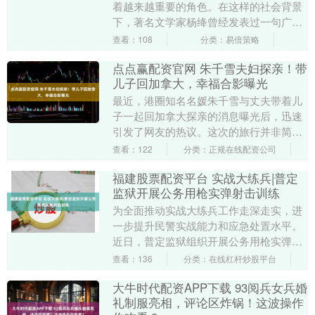
着越来越重要的角色。在这样的社会背景
下，著名文学家杨绛曾经发表过一句广为
讨论的话：如果在结婚前被有钱人看上，
查看：108
分类：易倍策略
就一定要嫁给有钱....
点点赢配资官网 朱千雪夫妇探亲！带
儿子回加拿大，幸福合影曝光
最近，港圈知名名媛朱千雪与丈夫带着儿
子一起回加拿大探亲的消息曝光后，迅速
引发了网友的热议。这次的旅行并非简单
的家庭出游，而是一场充满温情与低调魅
查看：122
分类：正规在线配资公司
力的家庭展示——....
福建股票配资平台 实战大练兵|普定
监狱开展公务用枪实弹射击训练
为全面推动实战大练兵工作走深走实，进
一步提升民警实战能力和应急处置水平。
近日，普定监狱组织开展公务用枪实弹射
击训练。 训练过程中，参训民警在安全员
查看：136
分类：在线杠杆炒股平台
的带领下，有序....
大牛时代配资APP下载 93阅兵女兵婚
礼制服亮相，评论区炸锅！这波操作