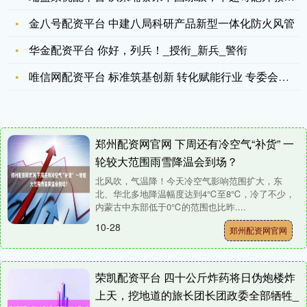
金八号配资平台 中建八局科研产品新型一体化防火风管
华金配资平台 你好，列兵！_授衔_新兵_警衔
唯信网配资平台 标准筑基创新 转化赋能行业 专委会与各方签约
郑州配资网官网 下周还有冷空气“补货” 一
轮较大范围雨雪降温会到场？
北风吹，气温降！今天冷空气影响范围扩大，东
北、华北多地降温幅度达到4℃至8℃，冷了不少，
内蒙古中东部低于0℃的范围也比昨....
10-28
郑州配资网官网
荣凯配资平台 四十公斤炸药将日伪炮楼炸
上天，挖地道的旅长团长团政委全部牺牲_