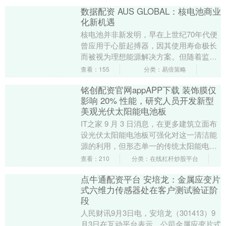
数据配资 AUS GLOBAL：核电池商业
化新机遇
核电池并非新发明，早在上世纪70年代便
曾应用于心脏起搏器，因其使用寿命极长
而被视为理想能源解决方案。但随着监管
层面对放射性同位素流通的担忧，核电池
查看：155
分类：易倍策略
逐渐淡出商业舞....
铭创配资官网appAPP下载 装饰膜仅
影响 20% 性能，研究人员开发新型
美观光伏太阳能电池板
IT之家 9 月 3 日消息，在更多建筑立面布
设光伏太阳能电池板可强化对这一清洁能
源的利用，但形态单一的传统太阳能电池
板也会对建筑整体的美学设计带来影响。
查看：210
分类：在线杠杆炒股平台
为解....
点牛通配资平台 安培龙：金属应变片
式六维力传感器处在客户测试验证阶
段
人民财讯9月3日电，安培龙（301413）9
月3日在互动平台表示，公司金属应变片式