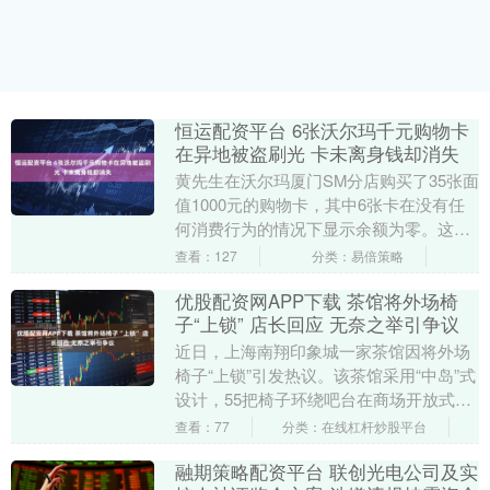
恒运配资平台 6张沃尔玛千元购物卡
在异地被盗刷光 卡未离身钱却消失
黄先生在沃尔玛厦门SM分店购买了35张面
值1000元的购物卡，其中6张卡在没有任
何消费行为的情况下显示余额为零。这些
卡的状态被标注为已在深圳某门店被消
查看：127
分类：易倍策略
费。黄先生....
优股配资网APP下载 茶馆将外场椅
子“上锁” 店长回应 无奈之举引争议
近日，上海南翔印象城一家茶馆因将外场
椅子“上锁”引发热议。该茶馆采用“中岛”式
设计，55把椅子环绕吧台在商场开放式陈
列。店长表示，之前椅子供路人随意落
查看：77
分类：在线杠杆炒股平台
座，但一年....
融期策略配资平台 联创光电公司及实