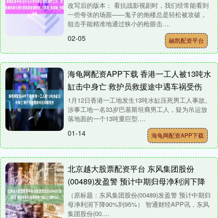
八路军_张增林_伪军
改写后的版本： 看抗战影视剧时，我们经常能看到
一些夸张的场面——鬼子的炮楼总是轻松被攻破，
狙击手能精准地通过狭小的枪眼击....
02-05
融凯配资平台
海龟网配资APP下载 香港一工人被13吨水
缸击中身亡 救护员救援途中遇车祸受伤
1月12日香港一工地发生13吨水缸压死男工人事故。
涉事工地一名33岁巴基斯坦裔男工人，疑为吊运放
落地面的一个13吨重巨型....
01-14
海龟网配资APP下载
北京越大股票配资平台 东风集团股份
(00489)发盈警 预计中期归母净利润下降
90%到95%
（原标题：东风集团股份(00489)发盈警 预计中期归
母净利润下降90%到95%） 智通财经APP讯，东风
集团股份(00....