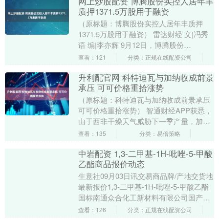
网上炒股配资 博腾股份实控人居年丰
质押1371.5万股用于融资
（原标题：博腾股份实控人居年丰质押
1371.5万股用于融资） 雷达财经 文|冯秀
语 编|李亦辉 9月12日，博腾股份
（300363）发布公告称，控股股东、实际
查看：121
分类：正规在线配资公司
控....
升利配官网 科特迪瓦与加纳收成前景
承压 可可价格重拾涨势
（原标题：科特迪瓦与加纳收成前景承压
可可价格重拾涨势） 智通财经APP获悉，
由于西非干燥天气威胁下一季产量，加剧
本已紧张的可可全球供应体系，可可期货
查看：135
分类：易倍策略
价格正走向....
中岩配资 1,3-二甲基-1H-吡唑-5-甲酸
乙酯商品报价动态
生意社09月03日讯交易商品牌/产地交货地
最新报价1,3-二甲基-1H-吡唑-5-甲酸乙酯
国标南通众合化工新材料有限公司国产江
苏省/南通市60000元/吨 【大....
查看：126
分类：正规在线配资公司