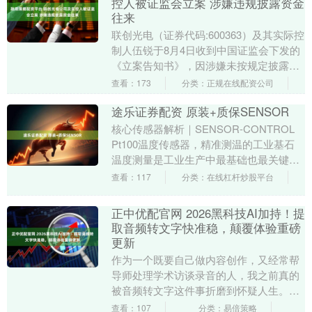
控人被证监会立案 涉嫌违规披露资金
往来
联创光电（证券代码:600363）及其实际控
制人伍锐于8月4日收到中国证监会下发的
《立案告知书》，因涉嫌未按规定披露非
经营性资金往来等违法行为，中国证监会
查看：173
分类：正规在线配资公司
决定对....
途乐证券配资 原装+质保SENSOR
核心传感器解析｜SENSOR-CONTROL
Pt100温度传感器，精准测温的工业基石
温度测量是工业生产中最基础也最关键的
环节，从混砂工艺的温度把控，到旧砂
查看：117
分类：在线杠杆炒股平台
冷....
正中优配官网 2026黑科技AI加持！提
取音频转文字快准稳，颠覆体验重磅
更新
作为一个既要自己做内容创作，又经常帮
导师处理学术访谈录音的人，我之前真的
被音频转文字这件事折磨到怀疑人生。你
懂那种对着3小时的田野调查录音，戴着耳
查看：107
分类：易倍策略